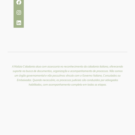
A Malizia Cidadania atua com assessoria no reconhecimento da cidadania italiana, oferecendo
P
suporte na busca de documentos, organização e acompanhamento de processos. Não somos
o
um órgão governamental e não possuímos vínculo com o Governo Italiano, Consulados ou
Embaixadas. Quando necessário, os processos judiciais são conduzidos por advogados
lí
habilitados, com acompanhamento completo em todas as etapas.
ti
c
a
d
e
P
ri
v
a
c