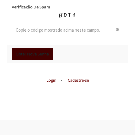
usuário
Verificação De Spam
ou
E-
mail
Copie
o
código
mostrado
acima
neste
campo.
Login
•
Cadastre-se