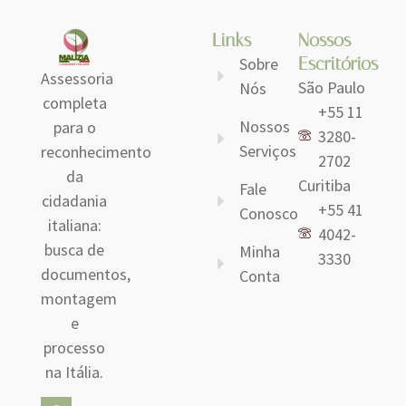
Links
Nossos
Escritórios
Sobre
Assessoria
São Paulo
Nós
completa
+55 11
Nossos
para o
3280-
Serviços
reconhecimento
2702
da
Curitiba
Fale
cidadania
+55 41
Conosco
italiana:
4042-
busca de
Minha
3330
documentos,
Conta
montagem
e
processo
na Itália.