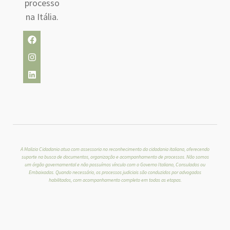
processo
na Itália.
A Malizia Cidadania atua com assessoria no reconhecimento da cidadania italiana, oferecendo
P
suporte na busca de documentos, organização e acompanhamento de processos. Não somos
o
um órgão governamental e não possuímos vínculo com o Governo Italiano, Consulados ou
Embaixadas. Quando necessário, os processos judiciais são conduzidos por advogados
lí
habilitados, com acompanhamento completo em todas as etapas.
ti
c
a
d
e
P