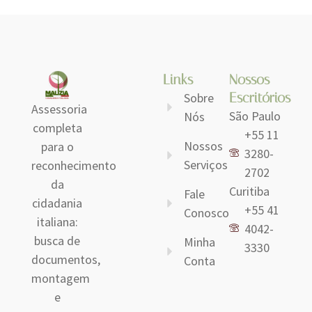
Links
Nossos
Escritórios
Sobre
Assessoria
São Paulo
Nós
completa
+55 11
Nossos
para o
3280-
Serviços
reconhecimento
2702
da
Curitiba
Fale
cidadania
+55 41
Conosco
italiana:
4042-
busca de
Minha
3330
documentos,
Conta
montagem
e