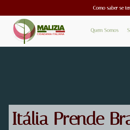
Como saber se ten
Quem Somos
S
Itália Prende Br