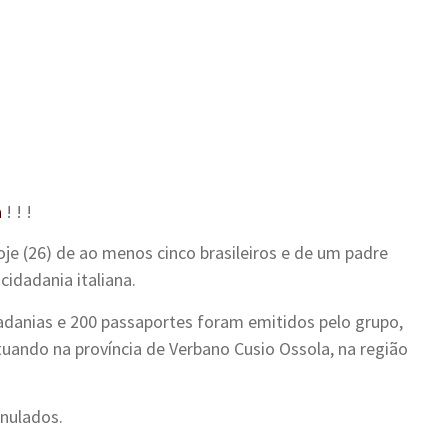
a
! ! !
oje (26) de ao menos cinco brasileiros e de um padre
idadania italiana.
dadanias e 200 passaportes foram emitidos pelo grupo,
uando na província de Verbano Cusio Ossola, na região
anulados.